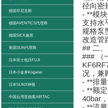
径向密
德国菲尼克斯
- **
支持水
德国AVENTICS代理商
规格泵
德国SICK施克
改造管
## 二
美国SUN代理商
### 
日本富士低压FUJI
KF6
况，兼
日本小金井Koganei
- **
日本SUNX神视
- **
40b
中国台湾亚德客AIRTAC
- **