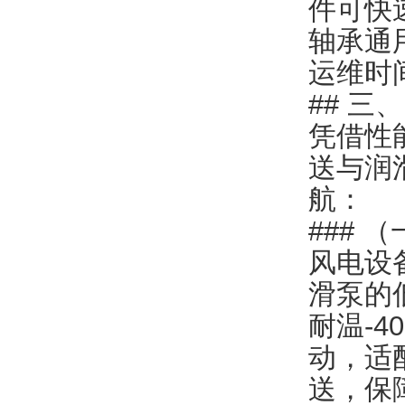
件可快
轴承通
运维时
## 三
凭借性
送与润
航：
###
风电设
滑泵的
耐温-
动，适
送，保