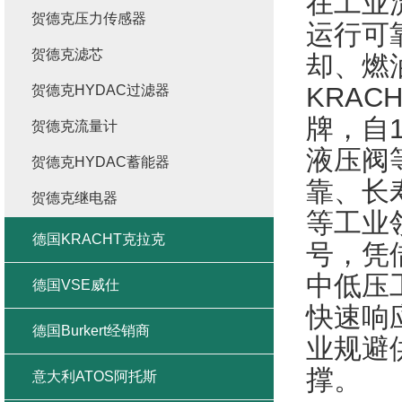
在工业
贺德克压力传感器
运行可
贺德克滤芯
却、燃
KRA
贺德克HYDAC过滤器
牌，自
贺德克流量计
液压阀
贺德克HYDAC蓄能器
靠、长
贺德克继电器
等工业领
德国KRACHT克拉克
号，凭
中低压工
德国VSE威仕
快速响
德国Burkert经销商
业规避
撑。
意大利ATOS阿托斯