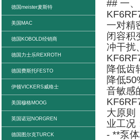
## 一
德国meister麦斯特
KF6
一对精
美国MAC
闭容积
德国KOBOLD经销商
冲干扰
德国力士乐REXROTH
KF6R
降低齿
德国费斯托FESTO
降低5
伊顿VICKERS威格士
音敏感
KF6R
美国穆格MOOG
大原则
英国诺冠NORGREN
业工况
- **
德国图尔克TURCK