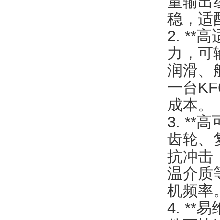
量输出
稳，适
2. *
力，可
润滑、
一台K
成本。
3. *
齿轮、
抗冲击
温介质
机频率
4. *