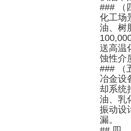
###
化工场
油、树
100,
送高温
蚀性介
### 
冶金设
却系统
油、乳
振动设
漏。
## 四