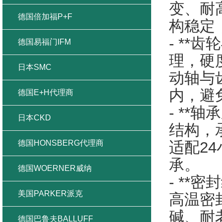
变、耐
德国倍加福P+F
构稳定
- **
德国易福门IFM
理，硬
日本SMC
动轴与
内，避
德国E+H代理商
- **
日本CKD
结构，
德国HONSBERG代理商
适配2
承。
德国WOERNER威纳
- **
美国PARKER派克
高温密
碱、耐
德国巴鲁夫BALLUFF