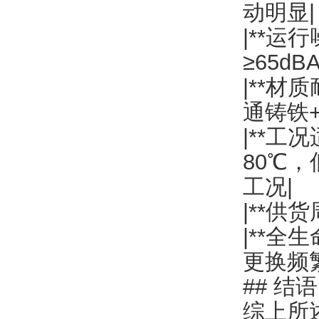
动明显|
|**运行
≥65d
|**材
通铸铁
|**工
80℃，
工况|
|**供货
|**全
更换频
## 结语
综上所述