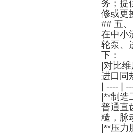
务；提
修或更
## 五
在中小
轮泵、
下：
|对比维
进口同
| ---- | --
|**制
普通直
糙，脉
|**压