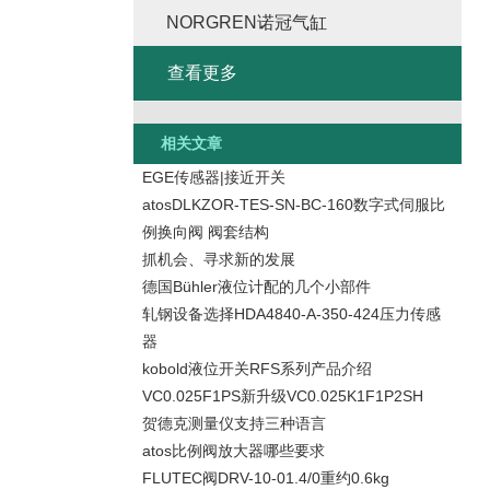
NORGREN诺冠气缸
查看更多
相关文章
EGE传感器|接近开关
atosDLKZOR-TES-SN-BC-160数字式伺服比
例换向阀 阀套结构
抓机会、寻求新的发展
德国Bühler液位计配的几个小部件
轧钢设备选择HDA4840-A-350-424压力传感
器
kobold液位开关RFS系列产品介绍
VC0.025F1PS新升级VC0.025K1F1P2SH
贺德克测量仪支持三种语言
atos比例阀放大器哪些要求
FLUTEC阀DRV-10-01.4/0重约0.6kg