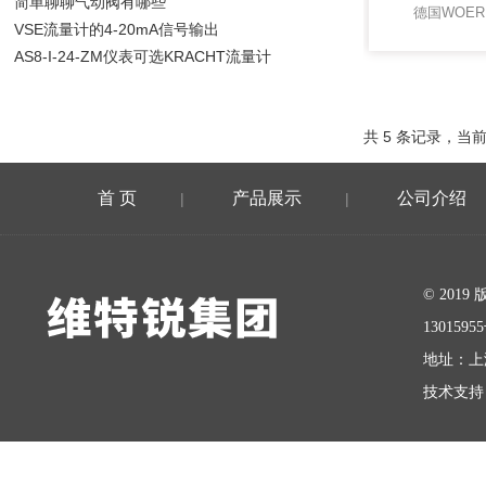
简单聊聊气动阀有哪些
德国WOE
VSE流量计的4-20mA信号输出
AS8-I-24-ZM仪表可选KRACHT流量计
共 5 条记录，当前
首 页
产品展示
公司介绍
|
|
在线留言
© 20
1301595
地址：上
技术支持