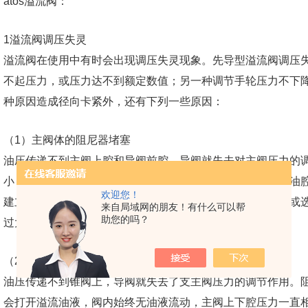
atos溢流阀：
1溢流阀调压失灵
溢流阀在使用中有时会出现调压失灵现象。先导型溢流阀调压
不起压力，或压力达不到额定数值；另一种调节手轮压力不下
种原因造成径向卡紧外，还有下列一些原因：
（1）主阀体的阻尼器堵塞
油压传递不到主阀上腔和导阀前腔，导阀就失去对主阀压力的
小，所以主阀变成了一个弹簧力很小的直动型溢流阀，在进油
欢迎您！
建立不起压力。压力达不到额定值的原因，是调压弹簧变形或
来自局域网的朋友！有什么可以帮
助您的吗？
过大或导阀部分锥阀过度磨损等。
（2）锥阀座上的阻尼小孔堵塞
油压传递不到锥阀上，导阀就失去了支主阀压力的调节作用。
会打开溢流油液，阀内始终无油液流动，主阀上下腔压力一直