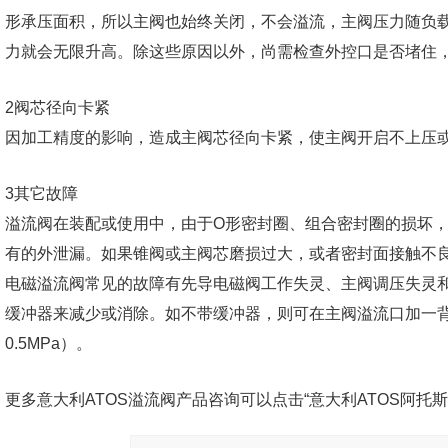
形承压面积，所以主阀也始终关闭，不会溢流，主阀压力随负
力就会无限升高。除这些原因以外，尚需检查外控口是否堵住
2阀芯径向卡紧
因加工精度的影响，造成主阀芯径向卡紧，使主阀开启不上压
3其它故障
溢流阀在装配或使用中，由于O形密封圈、组合密封圈的损坏
有的外泄漏。如果锥阀或主阀芯磨损过大，或者密封面接触不
电磁溢流阀常见的故障有先导电磁阀工作失灵、主阀调压失灵
缓冲器来减少或消除。如不带缓冲器，则可在主阀溢流口加一背压阀
0.5MPa）。
更多意大利ATOS溢流阀产品咨询可以点击“意大利ATOS阿托斯