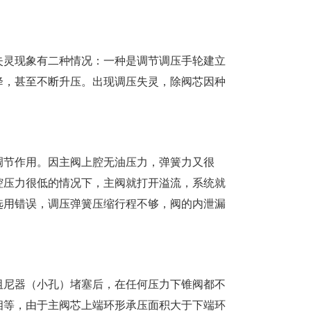
失灵现象有二种情况：一种是调节调压手轮建立
降，甚至不断升压。出现调压失灵，除阀芯因种
调节作用。因主阀上腔无油压力，弹簧力又很
腔压力很低的情况下，主阀就打开溢流，系统就
选用错误，调压弹簧压缩行程不够，阀的内泄漏
阻尼器（小孔）堵塞后，在任何压力下锥阀都不
相等，由于主阀芯上端环形承压面积大于下端环