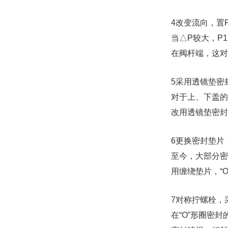
4改变流向，置
当△P较大，P
在阀杆端，这对
5采用透镜垫密
对于上、下盖的
改用透镜垫密封
6更换密封垫片
至今，大部分密
用缠绕垫片，“
7对称拧螺栓，
在“O”形圈密