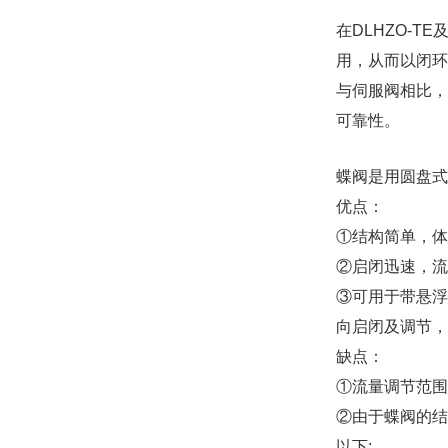
在DLHZO-
用，从而以闭环
与伺服阀相比，
可靠性。
蝶阀是用圆盘式
优点：
①结构简单，体
②启闭迅速，流
③可用于带悬浮
向启闭及调节，
缺点：
①流量调节范围
②由于蝶阀的结
以下;